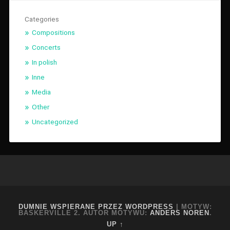
Categories
Compositions
Concerts
In polish
Inne
Media
Other
Uncategorized
DUMNIE WSPIERANE PRZEZ WORDPRESS
|
MOTYW:
BASKERVILLE 2. AUTOR MOTYWU:
ANDERS NOREN
.
UP ↑