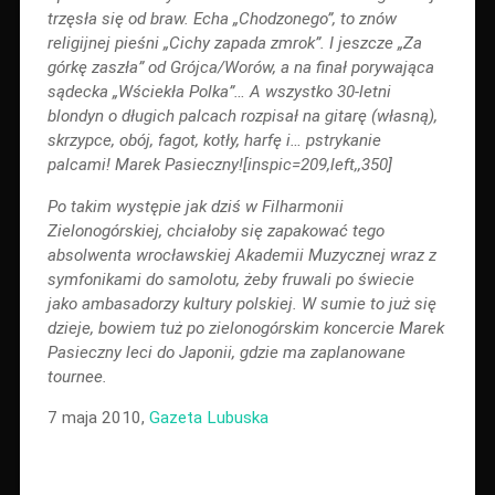
trzęsła się od braw. Echa „Chodzonego”, to znów
religijnej pieśni „Cichy zapada zmrok”. I jeszcze „Za
górkę zaszła” od Grójca/Worów, a na finał porywająca
sądecka „Wściekła Polka”… A wszystko 30-letni
blondyn o długich palcach rozpisał na gitarę (własną),
skrzypce, obój, fagot, kotły, harfę i… pstrykanie
palcami! Marek Pasieczny![inspic=209,left,,350]
Po takim występie jak dziś w Filharmonii
Zielonogórskiej, chciałoby się zapakować tego
absolwenta wrocławskiej Akademii Muzycznej wraz z
symfonikami do samolotu, żeby fruwali po świecie
jako ambasadorzy kultury polskiej. W sumie to już się
dzieje, bowiem tuż po zielonogórskim koncercie Marek
Pasieczny leci do Japonii, gdzie ma zaplanowane
tournee.
7 maja 2010,
Gazeta Lubuska