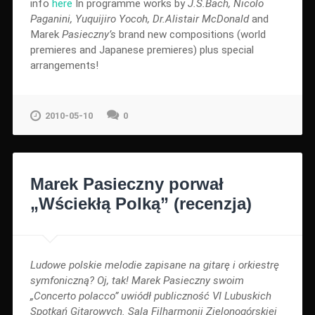
info
here
In programme works by
J.S.Bach, Nicolo
Paganini, Yuquijiro Yocoh, Dr.Alistair McDonald
and
Marek
Pasieczny’s
brand new compositions (world
premieres and Japanese premieres) plus special
arrangements!
2010-05-10
0
Marek Pasieczny porwał
„Wściekłą Polką” (recenzja)
Ludowe polskie melodie zapisane na gitarę i orkiestrę
symfoniczną? Oj, tak! Marek Pasieczny swoim
„Concerto polacco” uwiódł publiczność VI Lubuskich
Spotkań Gitarowych. Sala Filharmonii Zielonogórskiej