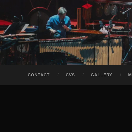
Przeskocz
do
treści
Szukaj
CONTACT
CVS
GALLERY
M