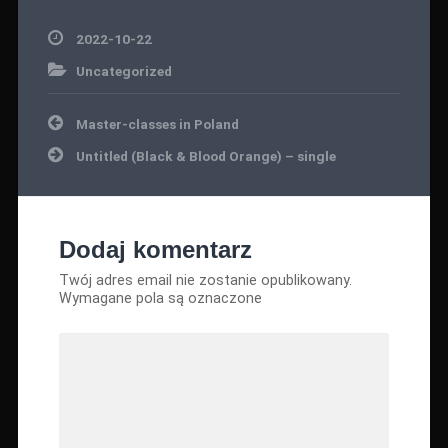
2022-10-22
Uncategorized
Nawigacja
Master-classes in Poland
wpisu
Untitled (Black & Blood Orange) – single
Dodaj komentarz
Twój adres email nie zostanie opublikowany.
Wymagane pola są oznaczone