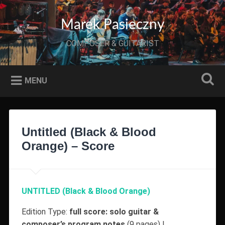
Przeskocz
do
Szukaj
Marek Pasieczny
treści
COMPOSER & GUITARIST
MENU
Untitled (Black & Blood
Orange) – Score
UNTITLED (Black & Blood Orange)
Edition Type:
full score: solo guitar &
composer’s program notes
(9 pages) |