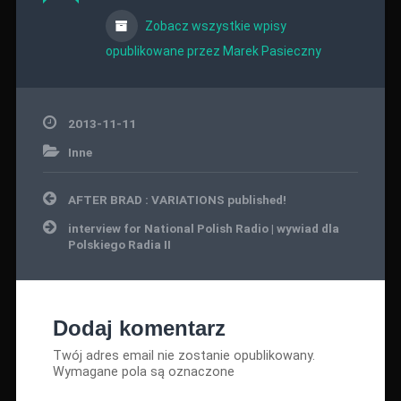
Zobacz wszystkie wpisy
opublikowane przez Marek Pasieczny
2013-11-11
Inne
Nawigacja
AFTER BRAD : VARIATIONS published!
wpisu
interview for National Polish Radio | wywiad dla
Polskiego Radia II
Dodaj komentarz
Twój adres email nie zostanie opublikowany.
Wymagane pola są oznaczone