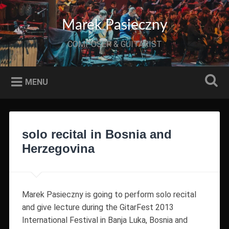
Przeskocz
do
Szukaj
Marek Pasieczny
treści
COMPOSER & GUITARIST
MENU
solo recital in Bosnia and
Herzegovina
Marek Pasieczny is going to perform solo recital
and give lecture during the GitarFest 2013
International Festival in Banja Luka, Bosnia and