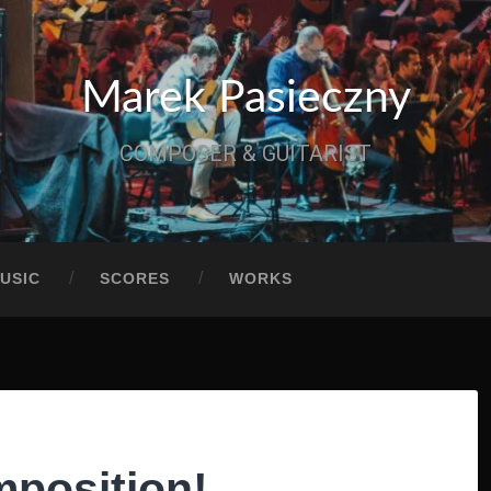
Marek Pasieczny
COMPOSER & GUITARIST
USIC
SCORES
WORKS
position!