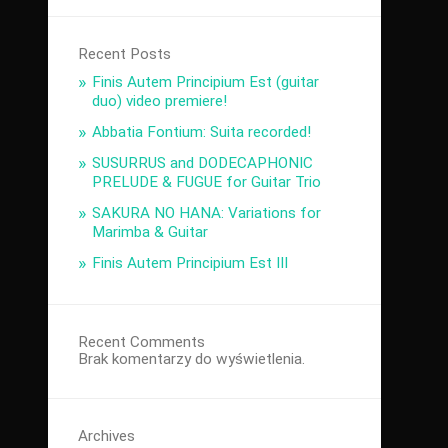
Recent Posts
Finis Autem Principium Est (guitar
duo) video premiere!
Abbatia Fontium: Suita recorded!
SUSURRUS and DODECAPHONIC
PRELUDE & FUGUE for Guitar Trio
SAKURA NO HANA: Variations for
Marimba & Guitar
Finis Autem Principium Est III
Recent Comments
Brak komentarzy do wyświetlenia.
Archives