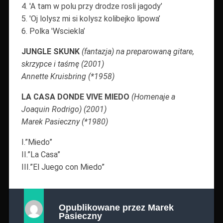
4. 'A tam w polu przy drodze rosli jagody’
5. 'Oj lolysz mi si kolysz kolibejko lipowa’
6. Polka 'Wsciekla’
JUNGLE SKUNK
(fantazja) na preparowaną gitare,
skrzypce i taśmę (2001)
Annette Kruisbring (*1958)
LA CASA DONDE VIVE MIEDO
(Homenaje a
Joaquin Rodrigo) (2001)
Marek Pasieczny (*1980)
I.”Miedo”
II.”La Casa”
III.”El Juego con Miedo”
Opublikowane przez
Marek
Pasieczny