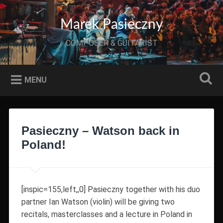
Przeskocz
do
Szukaj
Marek Pasieczny
treści
COMPOSER & GUITARIST
MENU
Pasieczny – Watson back in
Poland!
[inspic=155,left,,0] Pasieczny together with his duo
partner Ian Watson (violin) will be giving two
recitals, masterclasses and a lecture in Poland in