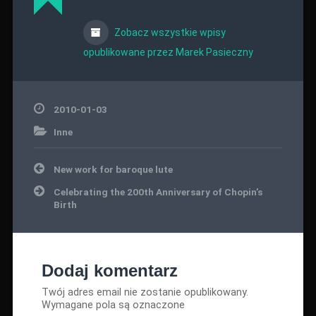
Zobacz wszystkie wpisy
opublikowane przez Marek Pasieczny
2010-01-03
Inne
Nawigacja
New work for baroque lute
wpisu
Celebrating the 200th Anniversary of Chopin’s
Birth
Dodaj komentarz
Twój adres email nie zostanie opublikowany.
Wymagane pola są oznaczone