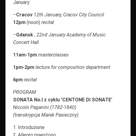
January:
–
Cracov
12th January, Cracov City Council
12pm
(noon)
recital
–
Gdansk
,
22nd January Academy of Music
Concert Hall
11am-1pm
masterclasses
1pm-2pm
lecture for composition department
6pm
recital
PROGRAM
SONATA No.I z cyklu ’CENTONE DI SONATE’
Niccolo Paganini (1782-1840)
(transkrypcja Marek Pasieczny)
1. Introduzione
2. Allegro maestoso