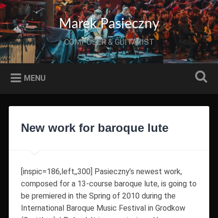
Przeskocz
do
Szukaj
Marek Pasieczny
treści
COMPOSER & GUITARIST
MENU
New work for baroque lute
[inspic=186,left,,300] Pasieczny’s newest work,
composed for a 13-course baroque lute, is going to
be premiered in the Spring of 2010 during the
International Baroque Music Festival in Grodkow