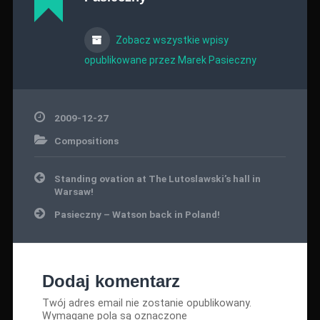
Zobacz wszystkie wpisy
opublikowane przez Marek Pasieczny
2009-12-27
Compositions
Nawigacja
Standing ovation at The Lutoslawski’s hall in
wpisu
Warsaw!
Pasieczny – Watson back in Poland!
Dodaj komentarz
Twój adres email nie zostanie opublikowany.
Wymagane pola są oznaczone