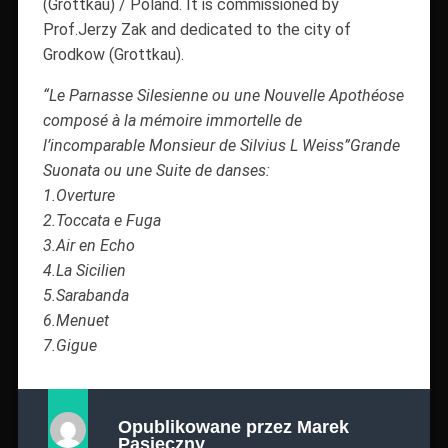
(Grottkau) / Poland. It is commissioned by
Prof.Jerzy Zak and dedicated to the city of
Grodkow (Grottkau).
“Le Parnasse Silesienne ou une Nouvelle Apothéose
composé à la mémoire immortelle de
l’incomparable Monsieur de Silvius L Weiss”Grande
Suonata ou une Suite de danses:
1.Overture
2.Toccata e Fuga
3.Air en Echo
4.La Sicilien
5.Sarabanda
6.Menuet
7.Gigue
Opublikowane przez
Marek
Pasieczny