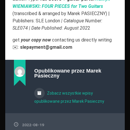
WIENIAWSKI: FOUR PIECES for Two Guitars
(transcribed & arranged by Marek PASIECZNY) |
Publishers: SLE London
| Catalogue Number:
SLE074 | Date Published: August 202
2
get
your copy now
contacting us directly writing
✉️:
slepayment@gmail.com
Opublikowane przez
Marek
Pasieczny
Zobacz wszystkie wpisy
opublikowane przez Marek Pasieczny
2022-08-19