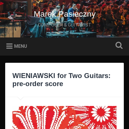
Przeskocz
do
Marek Pasieczny
Szukaj
treści
COMPOSER & GUITARIST
MENU
WIENIAWSKI for Two Guitars:
pre-order score