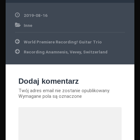
2019-08-16
Inne
Nawigacja
World Premiere Recording! Guitar Trio
wpisu
Recording Anamnesis, Vevey, Switzerland
Dodaj komentarz
Twój adres email nie zostanie opublikowany.
Wymagane pola są oznaczone