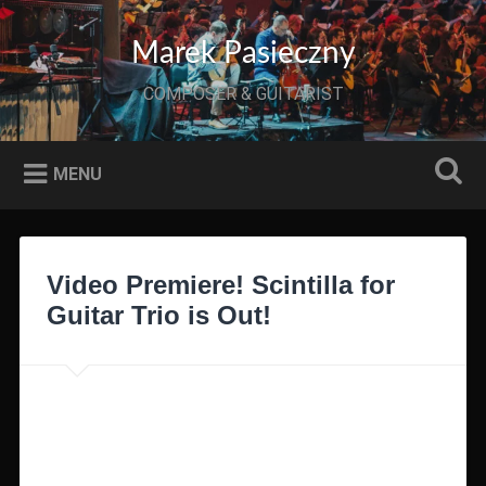
Przeskocz
do
Szukaj
Marek Pasieczny
treści
COMPOSER & GUITARIST
MENU
Video Premiere! Scintilla for
Guitar Trio is Out!