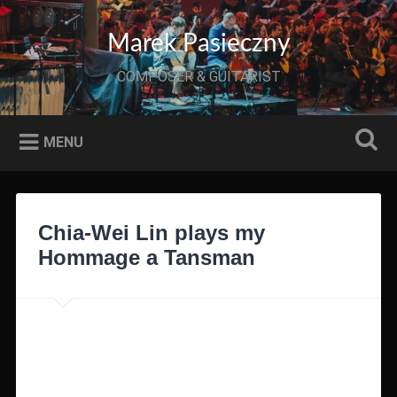
Przeskocz
do
Szukaj
Marek Pasieczny
treści
COMPOSER & GUITARIST
MENU
Chia-Wei Lin plays my
Hommage a Tansman