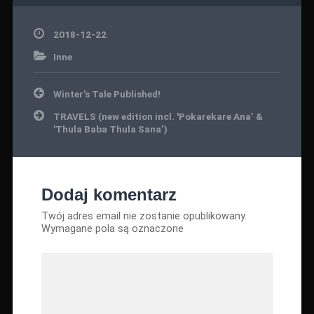
2018-12-22
Inne
Nawigacja
Winter’s Tale Published!
wpisu
TRAVELS (new edition incl. 'Pokarekare Ana’ &
'Thula Baba Thula Sana’)
Dodaj komentarz
Twój adres email nie zostanie opublikowany.
Wymagane pola są oznaczone