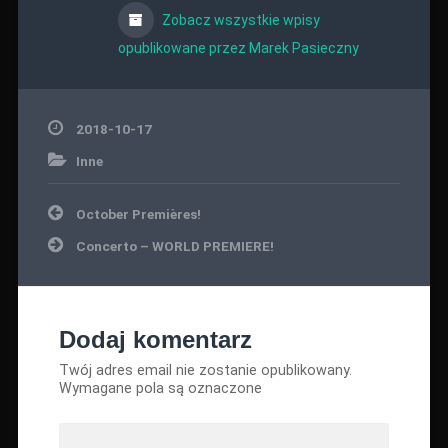
Zobacz wszystkie wpisy
opublikowane przez Marek Pasieczny
2018-10-17
Inne
Nawigacja
October Premières!
wpisu
Concerto – WORLD PREMIERE!
Dodaj komentarz
Twój adres email nie zostanie opublikowany.
Wymagane pola są oznaczone