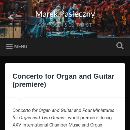
Przeskocz
do
Szukaj
Marek Pasieczny
treści
COMPOSER & GUITARIST
MENU
Concerto for Organ and Guitar
(premiere)
Concerto for Organ and Guitar
and
Four Miniatures
for Organ and Two Guitars:
world premiere during
XXV International Chamber Music and Organ