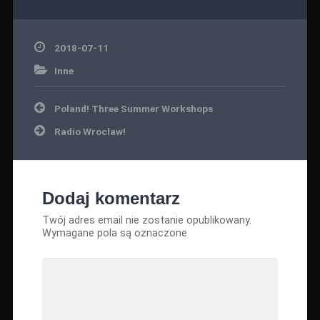
2018-07-11
Inne
Nawigacja
Poland! Three Summer Workshops
wpisu
Radio Wroclaw!
Dodaj komentarz
Twój adres email nie zostanie opublikowany.
Wymagane pola są oznaczone