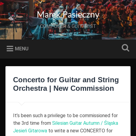
Przeskocz
do
Szukaj
Marek Pasieczny
treści
COMPOSER & GUITARIST
MENU
Concerto for Guitar and String
Orchestra | New Commission
It’s been such a privilege to be commissioned for
the 3rd time from
Silesian Guitar Autumn / Śląska
Jesień Gitarowa
to write a new CONCERTO for