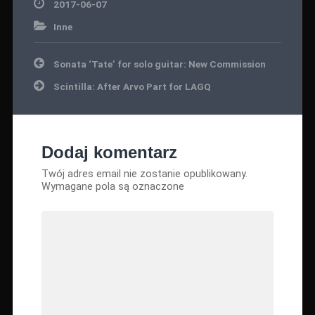
2017-06-07
Inne
Nawigacja
Sonata ‘Tate’ for solo guitar: New Commission
wpisu
Scintilla: After Arvo Part for LAGQ
Dodaj komentarz
Twój adres email nie zostanie opublikowany.
Wymagane pola są oznaczone