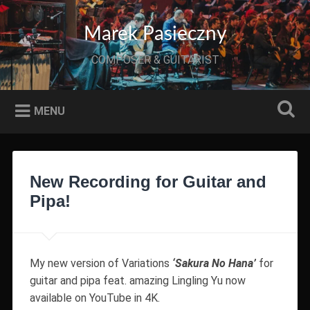
Przeskocz
do
Szukaj
Marek Pasieczny
treści
COMPOSER & GUITARIST
MENU
New Recording for Guitar and
Pipa!
My new version of Variations
‘Sakura No Hana’
for
guitar and pipa feat. amazing Lingling Yu now
available on YouTube in 4K.