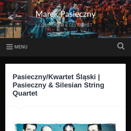
Przeskocz
do
Szukaj
Marek Pasieczny
treści
COMPOSER & GUITARIST
MENU
Pasieczny/Kwartet Śląski |
Pasieczny & Silesian String
Quartet