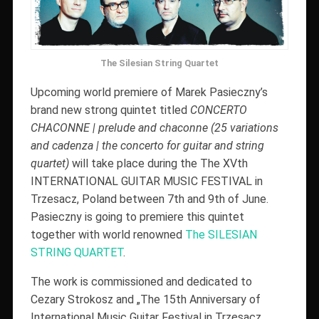
The Silesian String Quartet
Upcoming world premiere of Marek Pasieczny’s
brand new strong quintet titled
CONCERTO
CHACONNE | prelude and chaconne (25 variations
and cadenza | the concerto for guitar and string
quartet)
will take place during the The XVth
INTERNATIONAL GUITAR MUSIC FESTIVAL in
Trzesacz, Poland between 7th and 9th of June.
Pasieczny is going to premiere this quintet
together with world renowned
The SILESIAN
STRING QUARTET
.
The work is commissioned and dedicated to
Cezary Strokosz and „The 15th Anniversary of
International Music Guitar Festival in Trzęsacz,