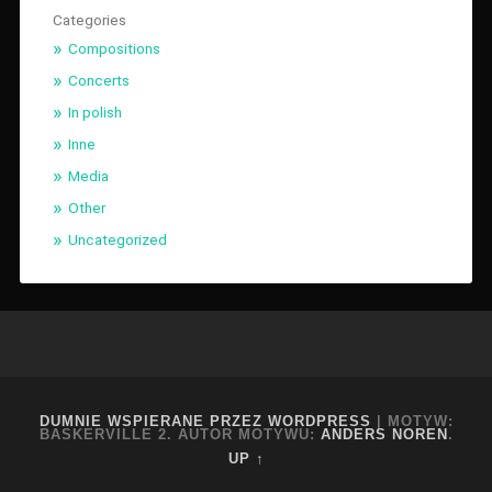
Categories
Compositions
Concerts
In polish
Inne
Media
Other
Uncategorized
DUMNIE WSPIERANE PRZEZ WORDPRESS
|
MOTYW:
BASKERVILLE 2. AUTOR MOTYWU:
ANDERS NOREN
.
UP ↑