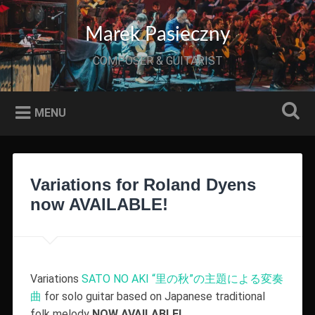
Przeskocz
do
Szukaj
Marek Pasieczny
treści
COMPOSER & GUITARIST
MENU
Variations for Roland Dyens
now AVAILABLE!
Variations
SATO NO AKI “里の秋”の主題による変奏
曲
for solo guitar based on Japanese traditional
folk melody
NOW AVAILABLE!