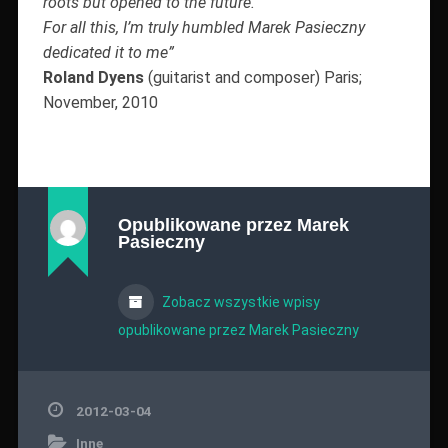
roots but opened to the future.
For all this, I’m truly humbled Marek Pasieczny
dedicated it to me”
Roland Dyens
(guitarist and composer) Paris;
November, 2010
Opublikowane przez
Marek
Pasieczny
Zobacz wszystkie wpisy
opublikowane przez Marek Pasieczny
2012-03-04
Inne