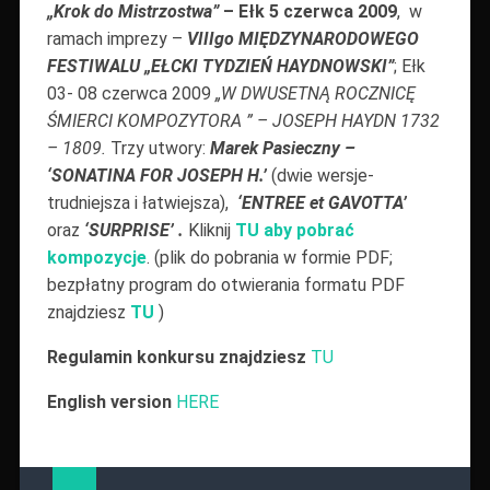
„Krok do Mistrzostwa”
– Ełk 5 czerwca 2009
, w
ramach imprezy –
VIIIgo MIĘDZYNARODOWEGO
FESTIWALU „EŁCKI TYDZIEŃ HAYDNOWSKI”
; Ełk
03- 08 czerwca 2009
„W DWUSETNĄ ROCZNICĘ
ŚMIERCI KOMPOZYTORA ” – JOSEPH HAYDN 1732
– 1809.
Trzy utwory:
Marek Pasieczny –
‘SONATINA FOR JOSEPH H.’
(dwie wersje-
trudniejsza i łatwiejsza),
‘ENTREE et GAVOTTA’
oraz
‘SURPRISE’ .
Kliknij
TU aby pobrać
kompozycje
. (plik do pobrania w formie PDF;
bezpłatny program do otwierania formatu PDF
znajdziesz
TU
)
Regulamin konkursu znajdziesz
TU
English version
HERE