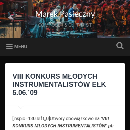
Przeskocz
do
Szukaj
Marek Pasieczny
treści
COMPOSER & GUITARIST
MENU
VIII KONKURS MŁODYCH
INSTRUMENTALISTÓW EŁK
5.06.’09
[inspic=130,left,,0]Utwory obowiązkowe na
’VIII
KONKURS MŁODYCH INSTRUMENTALISTÓW’ pt: