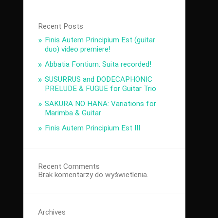
Recent Posts
Finis Autem Principium Est (guitar
duo) video premiere!
Abbatia Fontium: Suita recorded!
SUSURRUS and DODECAPHONIC
PRELUDE & FUGUE for Guitar Trio
SAKURA NO HANA: Variations for
Marimba & Guitar
Finis Autem Principium Est III
Recent Comments
Brak komentarzy do wyświetlenia.
Archives