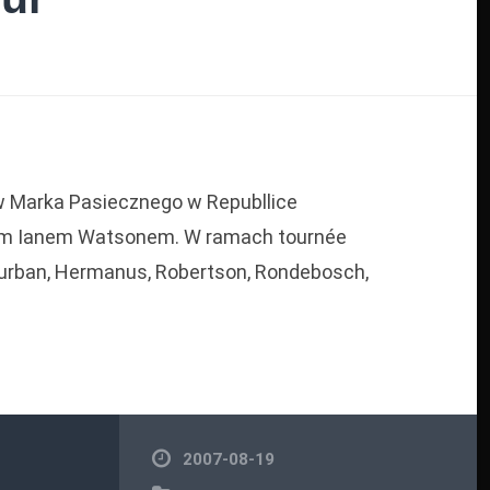
ów Marka Pasiecznego w Republlice
kiem Ianem Watsonem. W ramach tournée
Durban, Hermanus, Robertson, Rondebosch,
2007-08-19