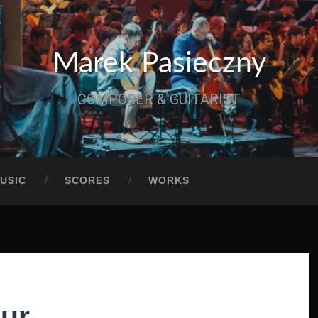
Marek Pasieczny
COMPOSER & GUITARIST
USIC
SCORES
WORKS
our