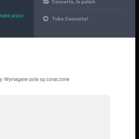
Concerts
,
In polish
wane przez
Nawigacja
Tuba Concerto!
wpisu
y.
Wymagane pola są oznaczone