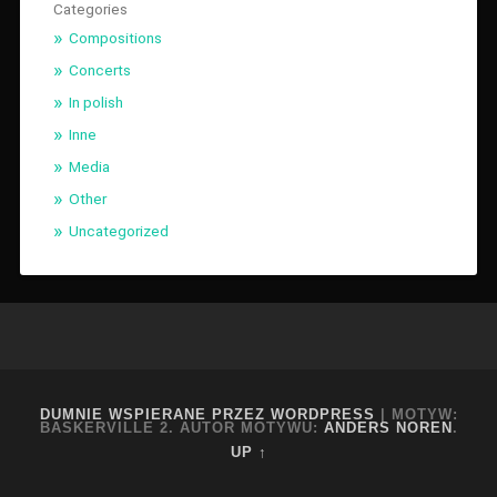
Categories
Compositions
Concerts
In polish
Inne
Media
Other
Uncategorized
DUMNIE WSPIERANE PRZEZ WORDPRESS
|
MOTYW:
BASKERVILLE 2. AUTOR MOTYWU:
ANDERS NOREN
.
UP ↑