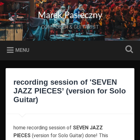
Przeskocz
do
Szukaj
Marek Pasieczny
treści
COMPOSER & GUITARIST
MENU
recording session of 'SEVEN
JAZZ PIECES’ (version for Solo
Guitar)
home recording session of
SEVEN JAZZ
PIECES
(version for Solo Guitar) done! This