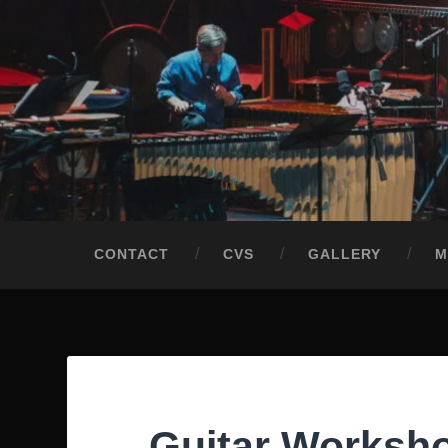
Przeskocz
do
treści
Szukaj
CONTACT
CVS
GALLERY
M
Guitar Worksho