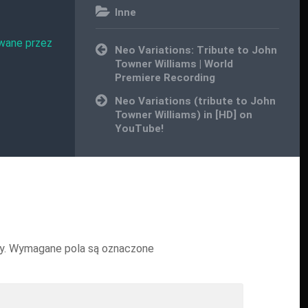
Inne
wane przez
Nawigacja
Neo Variations: Tribute to John
wpisu
Towner Williams | World
Premiere Recording
Neo Variations (tribute to John
Towner Williams) in [HD] on
YouTube!
y.
Wymagane pola są oznaczone