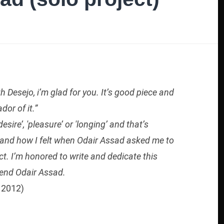
h Desejo, i’m glad for you. It’s good piece and
or of it.”
sire’, 'pleasure’ or 'longing’ and that’s
 and how I felt when Odair Assad asked me to
ct. I’m honored to write and dedicate this
gend Odair Assad.
 2012)