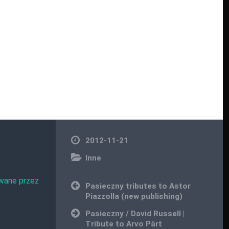
2012-11-21
Inne
wane przez
Nawigacja
Pasieczny tributes to Astor
wpisu
Piazzolla (new publishing)
Pasieczny / David Russell |
Tribute to Arvo Pärt