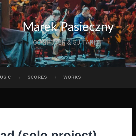
Marek Pasieczny
COMPOSER & GUITARIST
USIC
SCORES
WORKS
d (solo project)