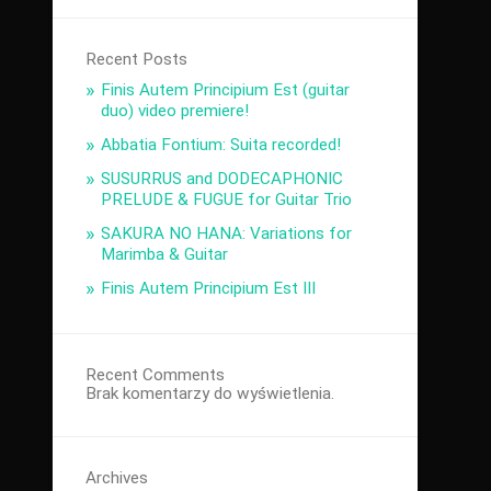
Recent Posts
Finis Autem Principium Est (guitar
duo) video premiere!
Abbatia Fontium: Suita recorded!
SUSURRUS and DODECAPHONIC
PRELUDE & FUGUE for Guitar Trio
SAKURA NO HANA: Variations for
Marimba & Guitar
Finis Autem Principium Est III
Recent Comments
Brak komentarzy do wyświetlenia.
Archives