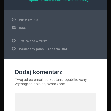
2012-02-19
Inne
Nawigacja
…w Polsce w 2012
wpisu
Pasieczny joins D’Addario USA
Dodaj komentarz
Twój adres email nie zostanie opublikowany.
Wymagane pola są oznaczone